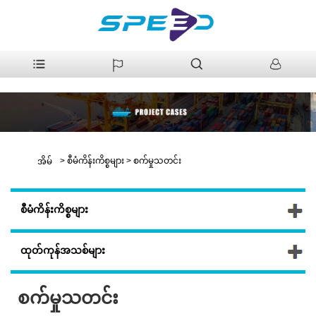
>
စီမံကိန်းကိစ္စများ
>
စက်မှုသတင်း
အိမ်
စီမံကိန်းကိစ္စများ
ထုတ်ကုန်အသစ်များ
စက်မှုသတင်း