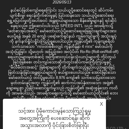
2026/05/13
နယ်စပ်ဖြတ်ကျော်ရေကြောင်း သယ်ယူပို့ဆောင်ရေးတွင် ဆိပ်ကမ်း
ပျက်စီးမှု၊ ရေငန်တိုက်စားမှုနှင့် ပြင်းထန်သော သယ်ယူပို့ဆောင်ရေး
ရွှေ့ပြောင်းမှုတို့အပါအဝင် အန္တရာယ်များသော စိန်ခေါ်မှုများနှင့် ရင်ဆိုင်
နေရသည်။ ဤဆောင်းပါးသည် SPEED INT'L သည် အာဖရိကသို့
"ဖတ်စာအုပ်အဆင့်" မော်တော်ယာဉ်ပို့ဆောင်ရေးဖြေရှင်းချက်များအား
ပေးပို့ရန် အနှစ် 20 ကျော် ပရော်ဖက်ရှင်နယ် ကျွမ်းကျင်မှုကို အသုံးချပုံ
ကို နက်နက်ရှိုင်းရှိုင်းကြည့်ရှုပေးပါသည်။ ကျွန်ုပ်တို့၏ ကုန်ကျစရိတ်
သက်သာသော "ကားတစ်စီးလျှင် ကွန်တိန်နာ 4 ကား" မော်ဒယ်ကို
အသုံးပြုခြင်း သို့မဟုတ် အပြည့်အ၀ အလုံပိတ် Ro-Ro (Roll-on/Roll-off)
ရေယာဉ်များမှတစ်ဆင့် အကြီးစားလုပ်ငန်းသုံးယာဉ်များကို ကိုင်တွယ်
ခြင်းဖြစ်စေ၊ တင်းကျပ်သောဆိုက်တွင်းဆိပ်ကမ်းကြီးကြပ်မှုနှင့်
"မီလီမီတာအဆင့်" ခြစ်ရာများကို တိုက်ဖျက်သည့်နည်းပညာများဖြင့်
ဖြတ်သန်းခြင်းအန္တရာယ်များကို ဖယ်ရှားပေးပါသည်။ အောင်မြင်သော
မော်တော်ယာဉ် တင်ပို့မှုပေါင်း 8,976 ကျော်၏ သက်သေပြထားသော
မှတ်တမ်းနှင့်အတူ၊ ကျွန်ုပ်တို့၏ ဆက်ကပ်အပ်နှံထားသော အဖွဲ့၏
ချောမွေ့စွာ ညှိနှိုင်းဆောင်ရွက်မှုသည် ကျွန်ုပ်တို့၏ အဆုံးစွန်သော ကတိ
ကို အာမခံပါသည်- အာဖရိကဈေးကွက်သို့ မော်တော်ယာဉ်တိုင်း၏ ဘေး
ကင်းပြီး ပျက်စီးမှု လုံးဝမရှိသော ပို့ဆောင်မှုကို အာမခံပါသည်။
X
သင့်အား ပိုမိုကောင်းမွန်သောကြည့်ရှုမှု
အတွေ့အကြုံကို ပေးဆောင်ရန်၊ ဆိုက်
အသွားအလာကို ပိုင်းခြားစိတ်ဖြာပြီး
မူပိုင်ခွင့် 2020 GUANGZHOU SPEED INT'L FREIGHT FORWARDING CO.,LTD. -