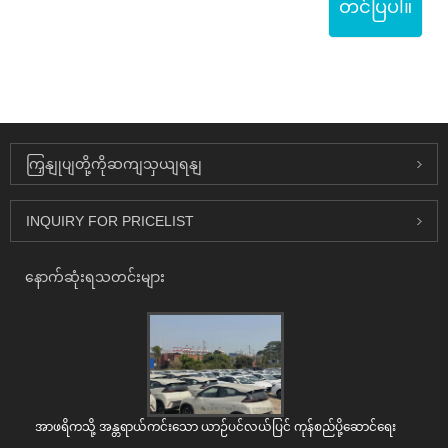
တင်ပြပါ။
ကြှနျုပျတို့ကိုဆကျသှယျရနျ
INQUIRY FOR PRICELIST
နောက်ဆုံးရသတင်းများ
အာဖရိကသို့ အန္တရာယ်ကင်းသော ယာဉ်ပင်လယ်ပြင် ကုန်စည်ပို့ဆောင်ရေး