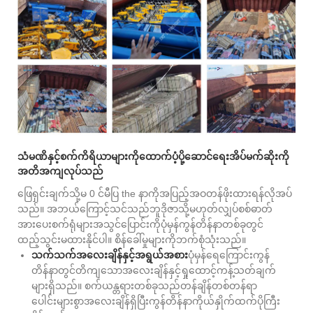
သံမဏိနှင့်စက်ကိရိယာများကိုထောက်ပံ့ပို့ဆောင်ရေးအိပ်မက်ဆိုးကို
အတိအကျလုပ်သည်
ဖြေရှင်းချက်သို့မ 0 င်မီပြ the နာကိုအပြည့်အဝတန်ဖိုးထားရန်လိုအပ်
သည်။ အဘယ်ကြောင့်သင်သည်ဘူဒိုဇာသို့မဟုတ်လျှပ်စစ်ဓာတ်
အားပေးစက်ရုံများအသွင်ပြောင်းကိုပုံမှန်ကွန်တိန်နာတစ်ခုတွင်
ထည့်သွင်းမထားနိုင်ပါ။ စိန်ခေါ်မှုများကိုဘက်စုံသုံးသည်။
သက်သက်အလေးချိန်နှင့်အရွယ်အစား
ပုံမှန်ရေကြောင်းကွန်
တိန်နာတွင်တိကျသောအလေးချိန်နှင့်ရှုထောင့်ကန့်သတ်ချက်
များရှိသည်။ စက်ယန္တရားတစ်ခုသည်တန်ချိန်တစ်တန်ရာ
ပေါင်းများစွာအလေးချိန်ရှိပြီးကွန်တိန်နာကိုယ်နှိုက်ထက်ပိုကြီး