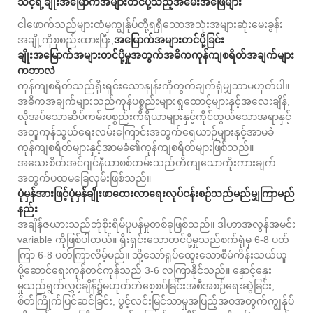
သင့်ရဲ့ချိုးအမြောက်အများတင်ပို့သည့်အမေးအဖြေများ
ငါဖောက်သည်များထံမှကျွန်ုပ်တို့ရရှိသောအသုံးအများဆုံးမေးခွန်း
အချို့ကိုစုစည်းထားပြီး,
အမြောက်အများတင်ပို့ခြင်း
.
ချိုးအမြောက်အများတင်ပို့မှုအတွက်အဓိကကုန်ကျစရိတ်အချက်များ
ကဘာလဲ
ကုန်ကျစရိတ်သည်ရိုးရှင်းသောနှုန်းကိုတွက်ချက်ရုံမျှသာမဟုတ်ပါ။
အဓိကအချက်များသည်ကုန်ပစ္စည်းများရှုထောင့်များနှင့်အလေးချိန်,
လိုအပ်သောဆိပ်ကမ်းပစ္စည်းကိရိယာများနှင့်ကိုင်တွယ်သောအရာနှင့်
အတူကုန်သွယ်ရေးလမ်းကြောင်းအတွက်ရေယာဉ်များနှင့်အာမခံ
ကုန်ကျစရိတ်များနှင့်အာမခံ၏ကုန်ကျစရိတ်များဖြစ်သည်။
အသေးစိတ်အင်ဂျင်နီယာစစ်တမ်းသည်တိကျသောကိုးကားချက်
အတွက်ပထမခြေလှမ်းဖြစ်သည်။
ပုံမှန်အားဖြင့်ပုံမှန်ချိုးဖာထေးလာရေးလုပ်ငန်းစဉ်သည်မည်မျှကြာမည်
နည်း
အချိန်ဇယားသည်ဘုံစိုးရိမ်ပူပန်မှုတစ်ခုဖြစ်သည်။ ဒါဟာအလွန်အမင်း
variable ကိုဖြစ်ပါတယ်။ ရိုးရှင်းသောတင်ပို့မှုသည်စက်ရုံမှ 6-8 ပတ်
ကြာ 6-8 ပတ်ကြာလိမ့်မည်။ သို့သော်ရှုပ်ထွေးသောစီမံကိန်းသယ်ယူ
ပို့ဆောင်ရေးကုန်တင်ကုန်သည် 3-6 လကြာနိုင်သည်။ နှောင့်နှေး
မှုသည်ရွက်လွှင့်ချိန်၌မဟုတ်ဘဲစေ့စပ်ခြင်းအစီအစဉ်ရေးဆွဲခြင်း,
စိတ်ကြိုက်ပြင်ဆင်ခြင်း, ပွင့်လင်းမြင်သာမှုအပြည့်အဝအတွက်ကျွန်ုပ်