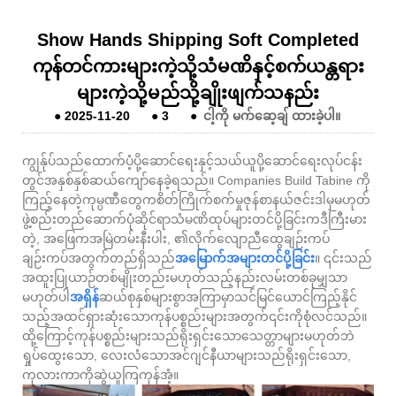
Show Hands Shipping Soft Completed
ကုန်တင်ကားများကဲ့သို့သံမဏိနှင့်စက်ယန္တရား
များကဲ့သို့မည်သို့ချိုးဖျက်သနည်း
●
2025-11-20
●
3
●
ငါ့ကို မက်ဆေ့ချ် ထားခဲ့ပါ။
ကျွန်ုပ်သည်ထောက်ပံ့ပို့ဆောင်ရေးနှင့်သယ်ယူပို့ဆောင်ရေးလုပ်ငန်း
တွင်အနှစ်နှစ်ဆယ်ကျော်နေခဲ့ရသည်။ Companies Build Tabine ကို
ကြည့်နေတဲ့ကုမ္ပဏီတွေကစိတ်ကြိုက်စက်မှုဇုန်စာနယ်ဇင်းဒါမှမဟုတ်
ဖွဲ့စည်းတည်ဆောက်ပုံဆိုင်ရာသံမဏိထုပ်များတင်ပို့ခြင်းကဒီကြီးမား
တဲ့, အဖြေကအမြဲတမ်းနီးပါး, ၏လိုက်လျောညီထွေချဉ်းကပ်
ချဉ်းကပ်အတွက်တည်ရှိသည်
အမြောက်အများတင်ပို့ခြင်း
။ ၎င်းသည်
အထူးပြုယာဉ်တစ်မျိုးတည်းမဟုတ်သည့်နည်းလမ်းတစ်ခုမျှသာ
မဟုတ်ပါ
အရှိန်
ဆယ်စုနှစ်များစွာအကြာမှာသင်မြင်ယောင်ကြည့်နိုင်
သည့်အထင်ရှားဆုံးသောကုန်ပစ္စည်းများအတွက်၎င်းကိုစုံလင်သည်။
ထို့ကြောင့်ကုန်ပစ္စည်းများသည်ရိုးရှင်းသောသေတ္တာများမဟုတ်ဘဲ
ရှုပ်ထွေးသော, လေးလံသောအင်ဂျင်နီယာများသည်ရိုးရှင်းသော,
ကုလားကာကိုဆွဲယူကြကုန်အံ့။