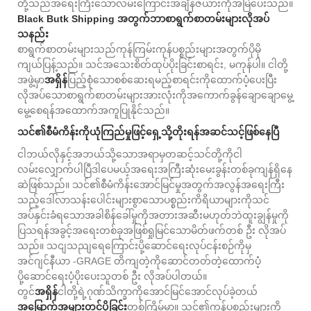
တို့သည်အရေးကြီးသောလမ်းကြောင်းအချိန်ဇယားကိုအမြဲပေးသည်။
Black Butk Shipping အတွက်ဘာစာရွက်စာတမ်းများလိုအပ်
သနည်း
စာရွက်စာတမ်းများသည်ကုန်ကြမ်းကုန်ပစ္စည်းများအတွက်ပိုမို
ကျယ်ပြန့်သည်။ သင်အသေးစိတ်ထုပ်ပိုးခြင်းစာရင်း, မကုန်ပါ။ ငါတို့
အဖွဲ့မှာ
အရှိန်
ပြည့်စုံသောစစ်ဆေးရမည့်စာရင်းကိုထောက်ပံ့ပေးပြီး
လိုအပ်သောစာရွက်စာတမ်းများအားလုံးကိုအကောက်ခွန်ချောချောမွေ့
မွေ့စေရန်အထောက်အကူပြုနိုင်သည်။
သင်၏စီမံကိန်းကိုယုံကြည်မှုဖြင့်ရှေ့သို့တိုးရန်အဆင်သင့်ဖြစ်နေပြီ
ငါဘယ်လိုနှင့်အဘယ်သို့သောအရာမှတဆင့်သင်တို့ကိုငါ
လမ်းလျှောက်ပါပြီဒါပေမယ့်အရေးအကြီးဆုံးမေးခွန်းတစ်ခုကျန်ရှိနေ
ဆဲဖြစ်သည်။ သင်၏စီမံကိန်းအောင်မြင်မှုအတွက်အလွန်အရေးကြီး
သည့်ဒေါ်လာသန်းပေါင်းများစွာသောပစ္စည်းကိရိယာများကိုသင်
အပ်နှင်းခံရသောအခါစိန်ခေါ်မှုကိုအတားအဆီးမဟုတ်ဘဲထူးချွန်မှုကို
ပြသရန်အခွင့်အရေးတစ်ခုအဖြစ်ရှုမြင်သောမိတ်ဖက်တစ် ဦး လိုအပ်
သည်။ သငျသညျရေကြောင်းပို့ဆောင်ရေးလုပ်ငန်းစဉ်ကိုမှ
အင်ဂျင်နီယာ -GRAGE တိကျတဲ့ကိုဆောင်တတ်တဲ့ထောက်ပံ့
ပို့ဆောင်ရေးပံ့ပိုးပေးသူတစ် ဦး လိုအပ်ပါတယ်။
တွင်
အရှိန်
ငါတို့ရဲ့ဂုဏ်သိက္ခာကိုအောင်မြင်အောင်လုပ်ခဲ့တယ်
အမြောက်အများတင်ပို့ခြင်း
တစ်ကြိမ်မှာ။ သင်၏ကုန်ပစ္စည်းများကို