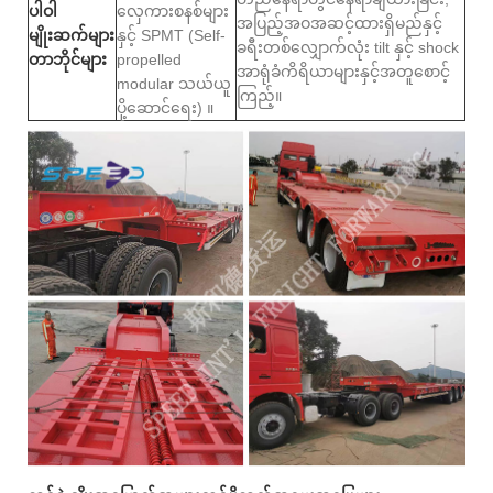
ပါဝါ
လှေကားစနစ်များ
အပြည့်အဝအဆင့်ထားရှိမည်နှင့်
မျိုးဆက်များ
နှင့် SPMT (Self-
ခရီးတစ်လျှောက်လုံး tilt နှင့် shock
တာဘိုင်များ
propelled
အာရုံခံကိရိယာများနှင့်အတူစောင့်
modular သယ်ယူ
ကြည့်။
ပို့ဆောင်ရေး) ။