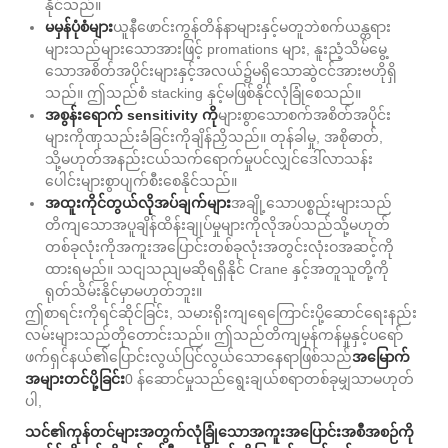
နိုင်သည်။
မမှန်ပုံစံများ
ယူနီဖောင်းကွန်တိန်နာများနှင့်မတူဘဲစက်ယန္တရား
များသည်များသောအားဖြင့် promations များ, နူးညံ့သိမ်မွေ့
သောအစိတ်အပိုင်းများနှင့်အလယ်၌မရှိသောဆွဲငင်အားဗဟိုရှိ
သည်။ ဤသည်စံ stacking နှင့်မဖြစ်နိုင်လုံခြုံစေသည်။
အစွန်းရောက် sensitivity ကို
များစွာသောစက်အစိတ်အပိုင်း
များကိုဏုသည်းခံခြင်းကိုချိန်ညှိသည်။ တုန်ခါမှု, အစိုဓာတ်,
သို့မဟုတ်အနည်းငယ်သက်ရောက်မှုပင်လျှင်ဒေါ်လာသန်း
ပေါင်းများစွာပျက်စီးစေနိုင်သည်။
အထူးကိုင်တွယ်လိုအပ်ချက်များ
အချို့သောပစ္စည်းများသည်
တိကျသောအပူချိန်ထိန်းချုပ်မှုများကိုလိုအပ်သည်သို့မဟုတ်
တစ်ခုလုံးကိုအကူးအပြောင်းတစ်ခုလုံးအတွင်းလုံးဝအဆင့်ကို
ထားရမည်။ သငျသညျမဆိုရရှိနိုင် Crane နှင့်အတူသူတို့ကို
ရုတ်သိမ်းနိုင်မှာမဟုတ်ဘူး။
ဤစာရင်းကိုရင်ဆိုင်ခြင်း, သမားရိုးကျရေကြောင်းပို့ဆောင်ရေးနည်း
လမ်းများသည်တိုတောင်းသည်။ ဤသည်တိကျမှန်ကန်မှုနှင့်ပရော်
ဖက်ရှင်နယ်၏ပြောင်းလွယ်ပြင်လွယ်သောနေရာဖြစ်သည်
အမြောက်
အများတင်ပို့ခြင်း
0 န်ဆောင်မှုသည်ရွေးချယ်စရာတစ်ခုမျှသာမဟုတ်
ပါ,
သင်၏ကုန်တင်များအတွက်လုံခြုံသောအကူးအပြောင်းအစီအစဉ်ကို