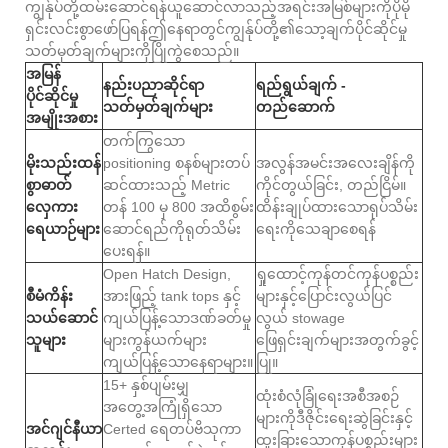
ကျွန်ုပ်တို့ထမ်းဆောင်ရန်ယူဆောင်လာသည့်အရင်းအမြစ်များကိုပိုမို
ရှင်းလင်းစွာဖော်ပြရန်ဤနေရာတွင်ကျွန်ုပ်တို့၏သော့ချက်ပိုင်ဆိုင်မှု
သတ်မှတ်ချက်များကိုပြိုကွဲစေသည်။
အမြန်
နည်းပညာဆိုင်ရာ
ရည်ရွယ်ချက် -
ပိုင်ဆိုင်မှု
သတ်မှတ်ချက်များ
တည်ဆောက်
အမျိုးအစား
တက်ကြွသော
မိုးသည်းထန်
positioning စနစ်များတပ်
အလွန်အမင်းအလေးချိန်ကို
စွာဓာတ်
ဆင်ထားသည့် Metric
ကိုင်တွယ်ခြင်း, တည်ငြိမ်။
လှေကား
တန် 100 မှ 800 အထိစွမ်း
ထိန်းချုပ်ထားသောရုပ်သိမ်း
ရေယာဉ်များ
ဆောင်ရည်ကိုရုတ်သိမ်း
ရေးကိုသေချာစေရန်
ပေးရန်။
Open Hatch Design,
ရှုထောင့်ကုန်တင်ကုန်ပစ္စည်း
စီမံကိန်း
အားဖြည့် tank tops နှင့်
များနှင့်ပြောင်းလွယ်ပြင်
သယ်ဆောင်
ကျယ်ပြန့်သောဒဏ်ခတ်မှု
လွယ် stowage
သူများ
များကွန်ယက်များ
ဖြေရှင်းချက်များအတွက်ခွင့်
ကျယ်ပြန့်သောနေရာများ။
ပြု။
15+ နှစ်ပျမ်းမျှ
ထုံးစံလုံခြုံရေးအစီအစဉ်
အတွေ့အကြုံရှိသော
များကိုဒီဇိုင်းရေးဆွဲခြင်းနှင့်
အင်ဂျင်နီယာ
Certed ရေတပ်ဗိသုကာ
ထူးခြားသောကုန်ပစ္စည်းများ