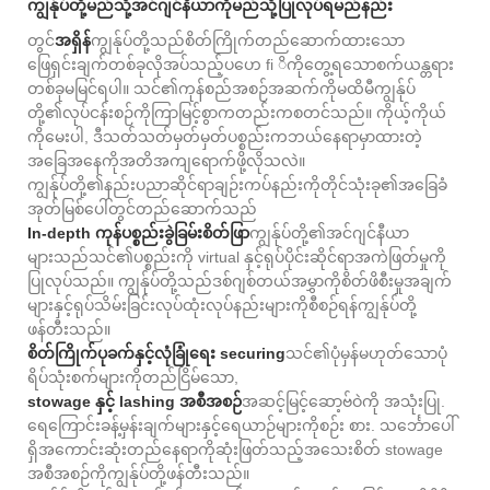
ကျွန်ုပ်တို့မည်သို့အင်ဂျင်နီယာကိုမည်သို့ပြုလုပ်ရမည်နည်း
တွင်
အရှိန်
ကျွန်ုပ်တို့သည်စိတ်ကြိုက်တည်ဆောက်ထားသော
ဖြေရှင်းချက်တစ်ခုလိုအပ်သည့်ပဟေ fi ိကိုတွေ့ရသောစက်ယန္တရား
တစ်ခုမမြင်ရပါ။ သင်၏ကုန်စည်အစဉ်အဆက်ကိုမထိမီကျွန်ုပ်
တို့၏လုပ်ငန်းစဉ်ကိုကြာမြင့်စွာကတည်းကစတင်သည်။ ကိုယ့်ကိုယ်
ကိုမေးပါ, ဒီသတ်သတ်မှတ်မှတ်ပစ္စည်းကဘယ်နေရာမှာထားတဲ့
အခြေအနေကိုအတိအကျရောက်ဖို့လိုသလဲ။
ကျွန်ုပ်တို့၏နည်းပညာဆိုင်ရာချဉ်းကပ်နည်းကိုတိုင်သုံးခု၏အခြေခံ
အုတ်မြစ်ပေါ်တွင်တည်ဆောက်သည်
In-depth ကုန်ပစ္စည်းခွဲခြမ်းစိတ်ဖြာ
ကျွန်ုပ်တို့၏အင်ဂျင်နီယာ
များသည်သင်၏ပစ္စည်းကို virtual နှင့်ရုပ်ပိုင်းဆိုင်ရာအကဲဖြတ်မှုကို
ပြုလုပ်သည်။ ကျွန်ုပ်တို့သည်ဒစ်ဂျစ်တယ်အမွှာကိုစိတ်ဖိစီးမှုအချက်
များနှင့်ရုပ်သိမ်းခြင်းလုပ်ထုံးလုပ်နည်းများကိုစီစဉ်ရန်ကျွန်ုပ်တို့
ဖန်တီးသည်။
စိတ်ကြိုက်ပုခက်နှင့်လုံခြုံရေး securing
သင်၏ပုံမှန်မဟုတ်သောပုံ
ရိပ်သုံးစက်များကိုတည်ငြိမ်သော,
stowage နှင့် lashing အစီအစဉ်
အဆင့်မြင့်ဆော့ဗ်ဝဲကို အသုံးပြု.
ရေကြောင်းခန့်မှန်းချက်များနှင့်ရေယာဉ်များကိုစဉ်း စား. သင်္ဘောပေါ်
ရှိအကောင်းဆုံးတည်နေရာကိုဆုံးဖြတ်သည့်အသေးစိတ် stowage
အစီအစဉ်ကိုကျွန်ုပ်တို့ဖန်တီးသည်။