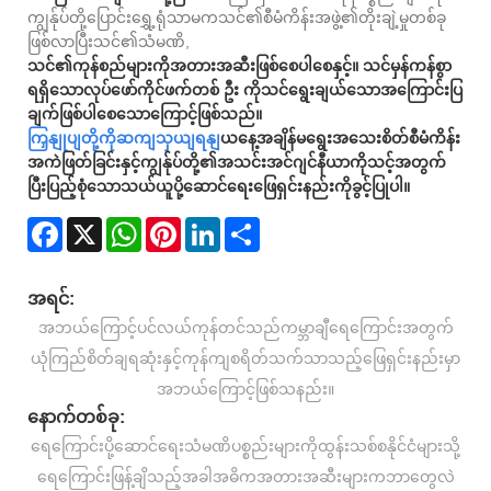
ကျွန်ုပ်တို့ပြောင်းရွှေ့ရုံသာမကသင်၏စီမံကိန်းအဖွဲ့၏တိုးချဲ့မှုတစ်ခု
ဖြစ်လာပြီးသင်၏သံမဏိ,
သင်၏ကုန်စည်များကိုအတားအဆီးဖြစ်စေပါစေနှင့်။ သင်မှန်ကန်စွာ
ရရှိသောလုပ်ဖော်ကိုင်ဖက်တစ် ဦး ကိုသင်ရွေးချယ်သောအကြောင်းပြ
ချက်ဖြစ်ပါစေသောကြောင့်ဖြစ်သည်။
ကြှနျုပျတို့ကိုဆကျသှယျရနျ
ယနေ့အချိန်မရွေးအသေးစိတ်စီမံကိန်း
အကဲဖြတ်ခြင်းနှင့်ကျွန်ုပ်တို့၏အသင်းအင်ဂျင်နီယာကိုသင့်အတွက်
ပြီးပြည့်စုံသောသယ်ယူပို့ဆောင်ရေးဖြေရှင်းနည်းကိုခွင့်ပြုပါ။
Facebook
X
WhatsApp
Pinterest
LinkedIn
Share
အရင်:
အဘယ်ကြောင့်ပင်လယ်ကုန်တင်သည်ကမ္ဘာချီရေကြောင်းအတွက်
ယုံကြည်စိတ်ချရဆုံးနှင့်ကုန်ကျစရိတ်သက်သာသည့်ဖြေရှင်းနည်းမှာ
အဘယ်ကြောင့်ဖြစ်သနည်း။
နောက်တစ်ခု:
ရေကြောင်းပို့ဆောင်ရေးသံမဏိပစ္စည်းများကိုထွန်းသစ်စနိုင်ငံများသို့
ရေကြောင်းဖြန့်ချိသည့်အခါအဓိကအတားအဆီးများကဘာတွေလဲ