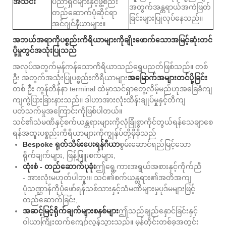
အသင်း
ပညာရှင်များနှင့်ဖွဲ့စည်း
အတွက်အန္တရာယ်အကဲဖြတ်
တည်ဆောက်ပုံဆိုင်ရာ
ခြင်းများပြုလုပ်နေသည်။
အင်ဂျင်နီယာများ။
အဘယ်အရာကိုပစ္စည်းကိရိယာများကိုချိုးဖောက်သောအမြင့်ဆုံးတင်
ပို့မှုတွင်အသုံးပြုသည်
အလုပ်အတွက်မှန်ကန်သောကိရိယာသည်ရွှေပညတ်ဖြစ်သည်။ တစ်
ဦး အတွက်အသုံးပြုပစ္စည်းကိရိယာများ
အမြောက်အများတင်ပို့ခြင်း
တစ် ဦး ကွန်တိန်နာ terminal ထဲမှာသင်ရှာတွေ့လိမ့်မည်ဟုအခြေခံကျ
ကျကွဲပြားခြားနားသည်။ ဒါဟာအားလုံးထိန်းချုပ်မှုနှင့်တိကျ
ပတ်သက်မှုအကြောင်းကိုဖြစ်ပါတယ်။
သင်၏သံမဏိနှင့်စက်ယန္တရားများကိုလုံခြုံစွာကိုင်တွယ်ရန်သေချာစေ
ရန်အထူးပစ္စည်းကိရိယာများကိုကျွန်ုပ်တို့မှီခိုသည်
Bespoke ရုတ်သိမ်းပေးရန်ဂီယာ
စွမ်းဆောင်ရည်မြင့်သော
ရိုက်ချက်များ, ဖြန့်ဖြူးစက်များ,
ထုံးစံ - တည်ဆောက်ပုခုံး
ဤရွေ့ကားအရွယ်အစားနှင့်ကိုက်ညီ
- အားလုံးမဟုတ်ပါဘူး။ သင်၏စက်ယန္တရား၏အတိအကျ
ပုံသဏ္ဌာန်ကိုပုံဖော်ရန်သစ်သားနှင့်သံမဏိများမှပုဒ်မများဖြင့်
တည်ဆောက်ခြင်း,
အဆင့်မြင့်ရိုက်ချက်များစနစ်များ
ဤသည်ချည်နှောင်ခြင်းနှင့်
ဝါယာကြိုးထက်ကျော်လွန်သွားသည်။ မုန်တိုင်းတစ်ခုအတွင်း