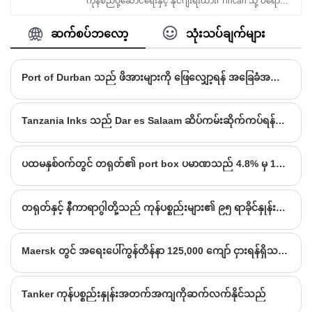
ကုန်စည်ပို့ဆောင်ရေးနှင့် နိုင်ဂျီးရီးယား၊ Tincan သို့ ပရော
ဖောက်သည်၏လိုအပ်ချက်များအရအမျိုးမျိုးသော
ဂျက်ကုန်တင်ပို့ဆောင်ရေးတို့ကို ပံ့ပိုးပေးပါသည်။ ပထမတန်း
ကုန်ပစ္စည်းများ၏ရှင်းလင်းခြင်းလုပ်ထုံးလုပ်နည်းများကို
စား NVOCC အနေဖြင့်၊ ကျွန်ုပ်တို့သည် ယုံကြည်စိတ်ချရ
ဆက်စပ်ဘလော့
သုံးသပ်ချက်များ
ပြောင်းလွယ်ပြင်လွယ်လုပ်ကိုင်နိုင်သည်။
သော FCL၊ Break Bulk နှင့် စက်မှုဖောက်သည်များအတွက်
လေးလံသော ဓာတ်လှေကား ပို့ဆောင်မှုကို အာမခံပါသည်။
အနည်းဆုံး လိုအပ်ချက်-2 CBM။ ကိုယ်ရေးကိုယ်တာ
Port of Durban သည် ဖိအားများကို ဖြေလျှော့ရန် အခြေခံအဆောက်အအုံများ မြှင့်တင်ရန် ရန်ပုံငွေရရှိခဲ့သည်။
ပါဆယ်ထုပ်များ မရှိပါ။
Tanzania Inks သည် Dar es Salaam ဆိပ်ကမ်းဆိုက်ကပ်ရန်အတွက် DP World နှင့် စာချုပ်ချုပ်ဆိုခဲ့သည်။
ပထမနှစ်ဝက်တွင် တရုတ်၏ port box ပမာဏသည် 4.8% မှ 150 TEU သန်းအထိ တိုးလာသည်။
တရုတ်နှင့် နီကာရာဂွါတို့သည် ကုန်ပစ္စည်းများ၏ ၉၅ ရာခိုင်နှုန်းကျော်အပေါ် အကောက်ခွန်မဲ့ အကောက်ခွန်မဲ့ FTA လက်မှတ်ရေးထိုး
Maersk တွင် အရေးပေါ်ကွန်တိန်နာ 125,000 ကျော် ငှားရန်ရှိသည်။
Tanker ကုန်ပစ္စည်းနှုန်းအတက်အကျကိုဆက်လက်နိုင်သည်