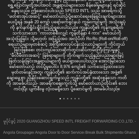
ရွှေ့ပြောင်းမှုတို့အပါအဝင် အန္တရာယ်များသော စိန်ခေါ်မှုများနှင့် ရင်ဆိုင်
နေရသည်။ ဤဆောင်းပါးသည် SPEED INT'L သည် အာဖရိကသို့
"ဖတ်စာအုပ်အဆင့်" မော်တော်ယာဉ်ပို့ဆောင်ရေးဖြေရှင်းချက်များအား
ပေးပို့ရန် အနှစ် 20 ကျော် ပရော်ဖက်ရှင်နယ် ကျွမ်းကျင်မှုကို အသုံးချပုံ
ကို နက်နက်ရှိုင်းရှိုင်းကြည့်ရှုပေးပါသည်။ ကျွန်ုပ်တို့၏ ကုန်ကျစရိတ်
သက်သာသော "ကားတစ်စီးလျှင် ကွန်တိန်နာ 4 ကား" မော်ဒယ်ကို
အသုံးပြုခြင်း သို့မဟုတ် အပြည့်အ၀ အလုံပိတ် Ro-Ro (Roll-on/Roll-off)
ရေယာဉ်များမှတစ်ဆင့် အကြီးစားလုပ်ငန်းသုံးယာဉ်များကို ကိုင်တွယ်
ခြင်းဖြစ်စေ၊ တင်းကျပ်သောဆိုက်တွင်းဆိပ်ကမ်းကြီးကြပ်မှုနှင့်
"မီလီမီတာအဆင့်" ခြစ်ရာများကို တိုက်ဖျက်သည့်နည်းပညာများဖြင့်
ဖြတ်သန်းခြင်းအန္တရာယ်များကို ဖယ်ရှားပေးပါသည်။ အောင်မြင်သော
မော်တော်ယာဉ် တင်ပို့မှုပေါင်း 8,976 ကျော်၏ သက်သေပြထားသော
မှတ်တမ်းနှင့်အတူ၊ ကျွန်ုပ်တို့၏ ဆက်ကပ်အပ်နှံထားသော အဖွဲ့၏
ချောမွေ့စွာ ညှိနှိုင်းဆောင်ရွက်မှုသည် ကျွန်ုပ်တို့၏ အဆုံးစွန်သော ကတိ
ကို အာမခံပါသည်- အာဖရိကဈေးကွက်သို့ မော်တော်ယာဉ်တိုင်း၏ ဘေး
ကင်းပြီး ပျက်စီးမှု လုံးဝမရှိသော ပို့ဆောင်မှုကို အာမခံပါသည်။
မူပိုင်ခွင့် 2020 GUANGZHOU SPEED INT'L FREIGHT FORWARDING CO.,LTD. -
Angola Groupage၊ Angola Door to Door Service၊ Break Bulk Shipments၊ Ghana