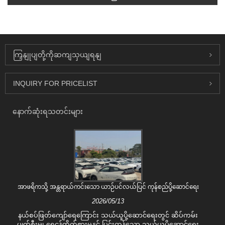
ကြှနျုပျတို့ကိုဆကျသှယျရနျ
INQUIRY FOR PRICELIST
နောက်ဆုံးရသတင်းများ
အာဖရိကသို့ အန္တရာယ်ကင်းသော ယာဉ်ပင်လယ်ပြင် ကုန်စည်ပို့ဆောင်ရေး
2026/05/13
နယ်စပ်ဖြတ်ကျော်ရေကြောင်း သယ်ယူပို့ဆောင်ရေးတွင် ဆိပ်ကမ်း
ပျက်စီးမှု၊ ရေငန်တိုက်စားမှုနှင့် ပြင်းထန်သော သယ်ယူပို့ဆောင်ရေး