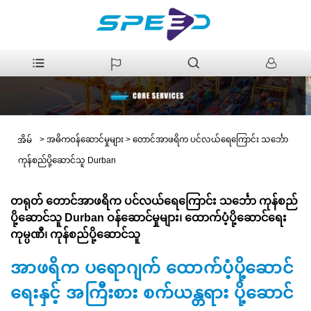
>
အဓိကဝန်ဆောင်မှုများ
>
တောင်အာဖရိက ပင်လယ်ရေကြောင်း သင်္ဘော
အိမ်
ကုန်စည်ပို့ဆောင်သူ Durban
တရုတ် တောင်အာဖရိက ပင်လယ်ရေကြောင်း သင်္ဘော ကုန်စည်
ပို့ဆောင်သူ Durban ဝန်ဆောင်မှုများ၊ ထောက်ပံ့ပို့ဆောင်ရေး
ကုမ္ပဏီ၊ ကုန်စည်ပို့ဆောင်သူ
အာဖရိက ပရောဂျက် ထောက်ပံ့ပို့ဆောင်
ရေးနှင့် အကြီးစား စက်ယန္တရား ပို့ဆောင်