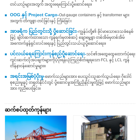
တင်ယာဉ်များအတွက် အထူးရေကြောင်းပို့ဆောင်ရေး။
OOG နှင့် Project Cargo-
Out-gauge containers နှင့် transformer များ
■
အတွက် တိကျစွာ တင်ခြင်းနှင့် ကြိမ်ခြင်း
အာဖရိက ပြည်တွင်းသို့ ပို့ဆောင်ခြင်း-
ကျွန်ုပ်တို့၏ ခိုင်မာသောဒေသခံစနစ်
■
ဖြင့် ချိတ်ဆက်ထားသော ကွန်ရက်မှတစ်ဆင့် ချောမွေ့စွာ တစ်အိမ်မှတစ်အိမ်
အကောက်ခွန်ရှင်းလင်းရေးနှင့် ပြည်တွင်းသယ်ယူပို့ဆောင်ရေး။
ပင်လယ်ရေကြောင်းကုန်စည်ပို့ဆောင်ရေး-
သင်၏အထွေထွေထောက်ပံ့ရေး
■
ကွင်းဆက်လိုအပ်ချက်များကိုပံ့ပိုးရန်ယုံကြည်စိတ်ချရသော FCL နှင့် LCL ကွန်
တိန်နာဝန်ဆောင်မှုများ။
အရင်းအမြစ်ပံ့ပိုးမှု-
ဖောက်သည်များအား ပေးသွင်းသူဆက်သွယ်ရေး၊ ဂိုဒေါင်
■
စုစည်းမှုနှင့် တရုတ်နိုင်ငံတွင် ပို့ဆောင်မှုအကြိုညှိနှိုင်းမှုတို့ဖြင့် ဖောက်သည်များ
အား ကူညီပေးခြင်း။
ဆက်စပ်ထုတ်ကုန်များ