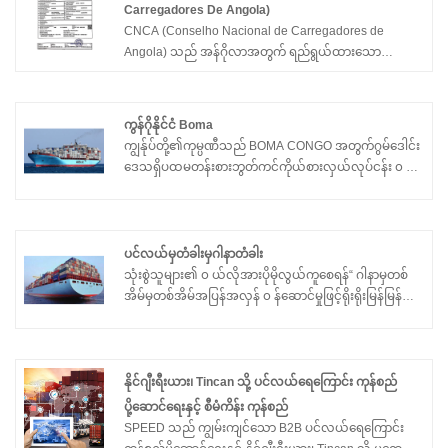
နှင့်နိုင်ငံခြားဖောက်သည်များ။
Carregadores De Angola)
CNCA (Conselho Nacional de Carregadores de
Angola) သည် အန်ဂိုလာအတွက် ရည်ရွယ်ထားသော
ပင်လယ်ရေကြောင်း ကုန်စည်ပို့ဆောင်မှုအားလုံးအတွက် မ
ဖြစ်မနေ Loading Certificate ဖြစ်သည်။ SPEED INT'L
သည် သင်၏ကုန်တင်ကုန်ချအကောက်ခွန်ကို ချောမွေ့စွာ
ကွန်ဂိုနိုင်ငံ Boma
ရှင်းလင်းပြီး ကြီးမားသော ဒဏ်ကြေးငွေများကို ရှောင်ရှားရန်
ကျွန်ုပ်တို့၏ကုမ္ပဏီသည် BOMA CONGO အတွက်ဂွမ်ဒေါင်း
သေချာစေရန်အတွက် ခွင့်ပြုထားသော၊ မြန်ဆန်ပြီး အမှားအ
ဒေသရှိပထမတန်းစားဘွတ်ကင်ကိုယ်စားလှယ်လုပ်ငန်း ၀ န်
ယွင်းမရှိ CNCA ထုတ်ပေးမှုကို ပံ့ပိုးပေးပါသည်။
ဆောင်မှုပေးသူအများအပြားဖြစ်ပြီး ၀ န်ဆောင်မှုခံယူ
သူများ၏လိုအပ်ချက်များကိုအမြဲတမ်းထားရှိခြင်းသည် ၀ န်
ဆောင်မှုခံယူသူများ၏လိုအပ်ချက်များကိုအမြဲတစေထားရှိ
ပေးခြင်းဖြစ်သည်။ ပြည်တွင်းနှင့်နိုင်ငံခြားဖောက်သည်များ။
ပင်လယ်မှတံခါးမှဂါနာတံခါး
သုံးစွဲသူများ၏ ၀ ယ်လိုအားပိုမိုလွယ်ကူစေရန်“ ဂါနာမှတစ်
အိမ်မှတစ်အိမ်အပြန်အလှန် ၀ န်ဆောင်မှုဖြင့်ရိုးရိုးမြန်မြန်ဆန်
ဆန်သယ်ယူပို့ဆောင်ခြင်း” ကိုပိုမိုလွယ်ကူစေရန် SPEED
သည်အခွန်တစ်ခေါက်ဝန်ဆောင်မှုကိုတရုတ်မှဥရောပအထိဂါ
နာမှကွန်တိန်နာမှသယ်ယူပို့ဆောင်ရေးအပါအဝင်ထပ်မံတိုးချဲ့
တံခါးမှတစ်ဆင့်ပေါင်းစည်းခြင်း၊ ကျွန်ုပ်တို့တွင်ကျွမ်းကျင်
နိုင်ဂျီးရီးယား၊ Tincan သို့ ပင်လယ်ရေကြောင်း ကုန်စည်
သောအကောက်ခွန်ရှင်းလင်းရေးအဖွဲ့ရှိသည်။ တံခါးအား
ပို့ဆောင်ရေးနှင့် စီမံကိန်း ကုန်စည်
အစီအစဉ်အတွက်သင့်လျော်သောဖောက်သည်သယ်ယူ
SPEED သည် ကျွမ်းကျင်သော B2B ပင်လယ်ရေကြောင်း
ပို့ဆောင်ရေး၏နှစ်ဆရှင်းလင်းမှုကိုအချိန်မရွေး