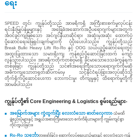
ရေး
SPEED တွင်၊ ကျွန်ုပ်တို့သည် အာဖရိကရှိ အကြီးစားစက်မှုလုပ်ငန်း
ရင်းနှီးမြုပ်နှံမှုများနှင့် အခြေခံအဆောက်အဦပရောဂျက်များအတွက်
အံဝင်ခွင်ကျဖြစ်သော အင်ဂျင်နီယာဆိုင်ရာ၊ အဆုံးမှအဆုံး ထောက်ပံ့
ပို့ဆောင်ရေးဖြေရှင်းချက်များကို ပံ့ပိုးပေးပါသည်။ ကျွန်ုပ်တို့သည်
Break Bulk၊ Heavy Lift၊ Ro-Ro နှင့် OOG သယ်ယူပို့ဆောင်ရေးတွင်
အထူးပြုထားသော သမားရိုးကျ ကုန်စည်ပို့ဆောင်ခြင်းထက် ကျော်
လွန်သွားပါသည်။ အာဖရိကတိုက်တစ်ဝှမ်းရှိ ခိုင်မာသောဒေသခံကွန်ရက်
တစ်ခုဖြင့်၊ ကျွန်ုပ်တို့သည် သင်၏အရေးကြီးသောပရောဂျက်ကိုမဆို
အဓိကကျသောတရုတ်ဆိပ်ကမ်းမှ သင့်နိုင်ငံရပ်ခြားအလုပ်ဆိုဒ်သို့
တိုက်ရိုက်ပို့ဆောင်ပေးကာ ဘေးကင်းမှု၊ တိကျမှုနှင့် ထိရောက်မှုတို့ကို
အာမခံပါသည်။
ကျွန်ုပ်တို့၏ Core Engineering & Logistics စွမ်းရည်များ-
အမြောက်အများ ကွဲထွက်ပြီး လေးလံသော ဓာတ်လှေကား-
သံမဏိ
■
ဖွဲ့စည်းပုံများနှင့် အရွယ်အစားကြီးမားသော စက်ကိရိယာများကို ကျွမ်းကျင်စွာ
ကိုင်တွယ်ခြင်း။
Ro-Ro သင်္ဘော
တူးဖော်ခြင်း၊ ဆောက်လုပ်ရေးယာဉ်များနှင့် လေးလံသော ကုန်
■