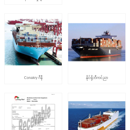
Conakry ဂီနီ
နိုင်ရိုဘီကင်ညာ