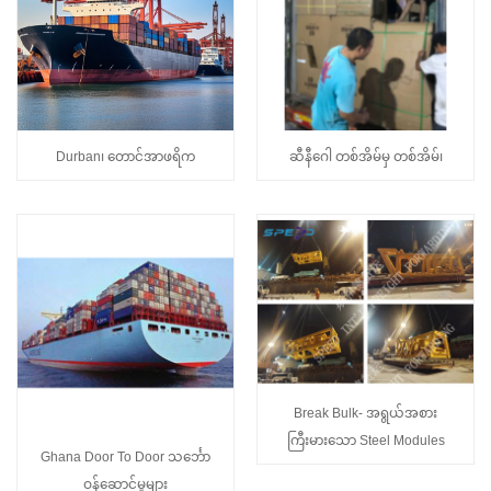
Durban၊ တောင်အာဖရိက
ဆီနီဂေါ တစ်အိမ်မှ တစ်အိမ်၊
Break Bulk- အရွယ်အစား
ကြီးမားသော Steel Modules
Ghana Door To Door သင်္ဘော
ဝန်ဆောင်မှုများ