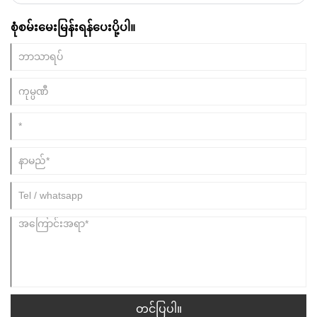
စုံစမ်းမေးမြန်းရန်ပေးပို့ပါ။
တင်ပြပါ။