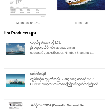
Madagascar BSC
Tema ဂါနာ
Hot Products များ
တရုတ်မှ Apapa သို့ LCL
ဦး တည်ရာဆိပ်ကမ်း: apapa / tincan
တင်ဆောင်ရသောဆိပ်ကမ်း: Ningbo / Shanghai /
guanghzou
တင်ပို့ sschedule: 1CLS
တရုတ်နိုင်ငံမှ apapa / tin bott သို့ LCL
မက်ဂ်ဒီကွန်ဂို
ကျွန်ုပ်တို့၏ကုမ္ပဏီသည် Guangdong ဒေသရှိ MATADI
CONGO အတွက်ပထမအဆင့်ကြိုတင်ဘွတ်ကင်ကြိုတင်
စာရင်းပေးသွင်းခြင်းအေးဂျင့်ကိုထောက်ပံ့ပေးသော ၀ န်
ဆောင်မှုပေးသူများစွာဖြစ်ပြီးကောင်းမွန်သောယုံကြည်မှု
နိယာမကိုလိုက်နာစောင့်ထိန်းသူများသည်ဖောက်သည်
များ၏လိုအပ်ချက်များကိုအမြဲတမ်းထားရှိသည်။ ပြည်တွင်း
အင်ဂိုလာ CNCA (Conselho Nacional De